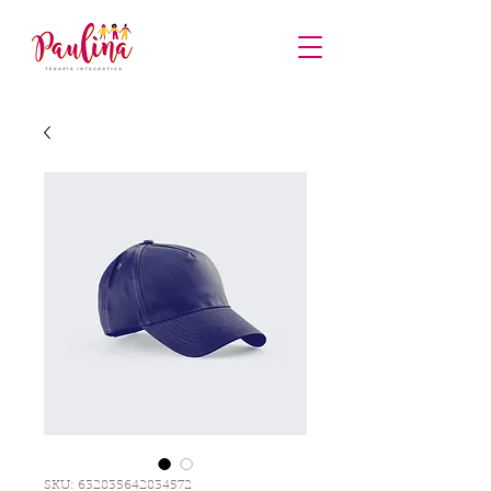
SKU: 632835642834572