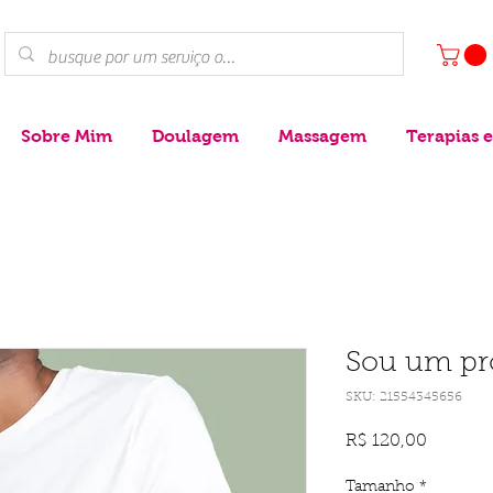
Sobre Mim
Doulagem
Massagem
Terapias e
Sou um pr
SKU: 21554345656
Preço
R$ 120,00
Tamanho
*