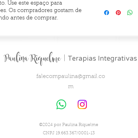
o. Use este espaço para 
uma ótima maneira d
Use este espaço par
es. Os compradores gostam de 
garantir compras c
sobre seus métodos
indo antes de comprar.
custos. Ter uma pol
maneira de estabele
com segurança.
Paulina Riquelme |
Terapias Integrativas
falecompaulina@gmail.co
m
©2024 por Paulina Riquelme
CNPJ 19.663.367/0001-13